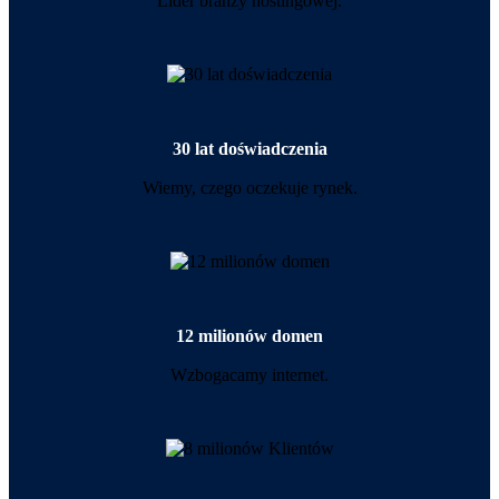
Lider branży hostingowej.
30 lat doświadczenia
Wiemy, czego oczekuje rynek.
12 milionów domen
Wzbogacamy internet.