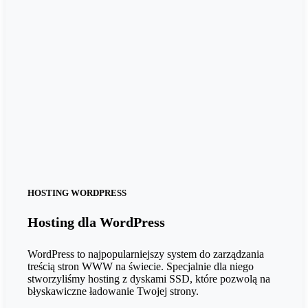
bez limitu
Antyoszust – autoryzacja SMTP
bez limitu
Antyoszust – autoryzacja SMTP
Najwyższe parametry bezpieczeństwa
bez limitu
Najwyższe parametry bezpieczeństwa
Serwer anonymous FTP
Serwer anonymous FTP
Autoresponder
Autoresponder
Regularna kopia bezpieczeństwa
Regularna kopia bezpieczeństwa
HOSTING WORDPRESS
Hosting dla WordPress
Antyspam
Antyspam
Backup zarządzalny
WordPress to najpopularniejszy system do zarządzania
treścią stron WWW na świecie. Specjalnie dla niego
Backup zarządzalny
stworzyliśmy hosting z dyskami SSD, które pozwolą na
błyskawiczne ładowanie Twojej strony.
FTP, SSH