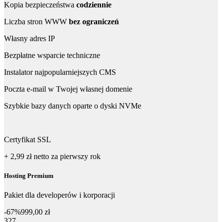
Kopia bezpieczeństwa
codziennie
Liczba stron WWW
bez ograniczeń
Własny adres IP
Bezpłatne wsparcie techniczne
Instalator najpopularniejszych CMS
Poczta e-mail w Twojej własnej domenie
Szybkie bazy danych oparte o dyski NVMe
Certyfikat SSL
+ 2,99 zł
netto
za pierwszy rok
Hosting Premium
Pakiet dla developerów i korporacji
-67%
999,00 zł
327,60 zł netto za pierwszy rok
327
,