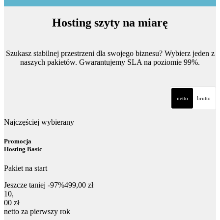
Hosting szyty na miarę
Szukasz stabilnej przestrzeni dla swojego biznesu? Wybierz jeden z
naszych pakietów. Gwarantujemy SLA na poziomie 99%.
netto
brutto
Najczęściej wybierany
Promocja
Hosting Basic
Pakiet na start
Jeszcze taniej -97%
499,00 zł
10,00 zł netto za pierwszy rok
10
,
00 zł
netto za pierwszy rok