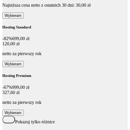
Najniższa cena netto z ostatnich 30 dni: 30,00 zł
Wybieram
Hosting Standard
-82%
699,00 zł
120,00 zł
120
,
00 zł
netto za pierwszy rok
Wybieram
Hosting Premium
-67%
999,00 zł
327,60 zł
327
,
60 zł
netto za pierwszy rok
Wybieram
Pokazuj tylko różnice