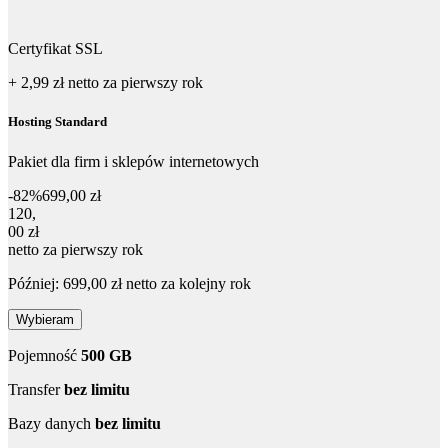
Certyfikat SSL
+ 2,99 zł
netto
za pierwszy rok
Hosting Standard
Pakiet dla firm i sklepów internetowych
-82%
699,00 zł
120,00 zł netto za pierwszy rok
120
,
00 zł
netto za pierwszy rok
Później: 699,00 zł netto za kolejny rok
Wybieram
Pojemność
500 GB
Transfer
bez limitu
Bazy danych
bez limitu