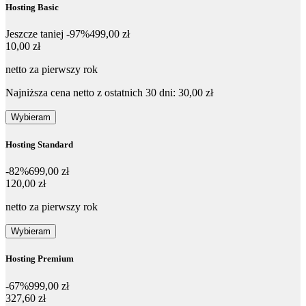
Hosting Basic
Jeszcze taniej -97%
499,00 zł
10,00 zł
10
,
00 zł
netto za pierwszy rok
Najniższa cena netto z ostatnich 30 dni: 30,00 zł
Wybieram
Hosting Standard
-82%
699,00 zł
120,00 zł
120
,
00 zł
netto za pierwszy rok
Wybieram
Hosting Premium
-67%
999,00 zł
327,60 zł
327
,
60 zł