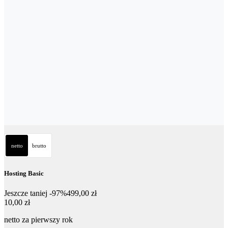
netto
brutto
Hosting Basic
Jeszcze taniej -97%
499,00 zł
10,00 zł
10
,
00 zł
netto za pierwszy rok