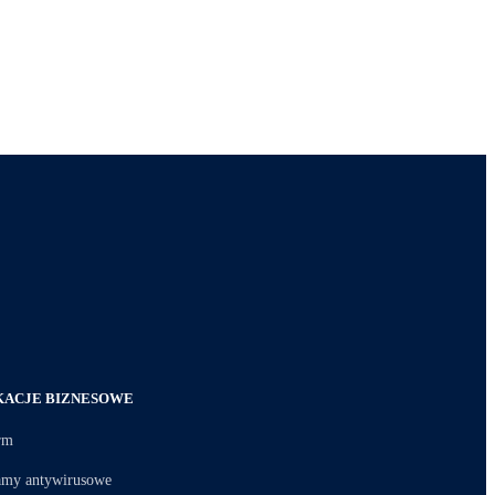
KACJE BIZNESOWE
rm
amy antywirusowe