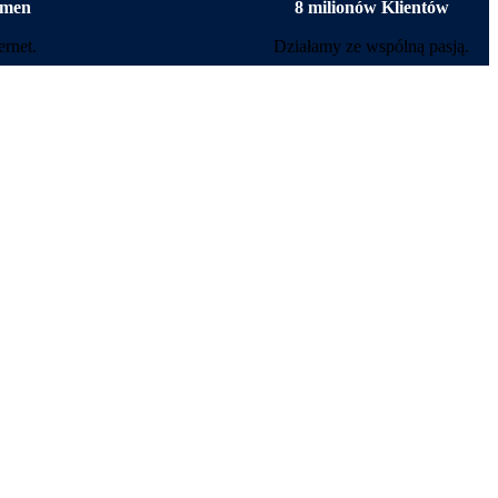
omen
8 milionów Klientów
rnet.
Działamy ze wspólną pasją.