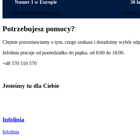
Numer 1 w Europie
30 l
Lider branży hostingowej.
Wiemy, c
Potrzebujesz pomocy?
Chętnie porozmawiamy o tym, czego szukasz i doradzimy wybór od
Infolinia pracuje od poniedziałku do piątku, od 8:00 do 18:00.
+48
570 510 570
Jesteśmy tu dla Ciebie
Infolinia
Infolinia