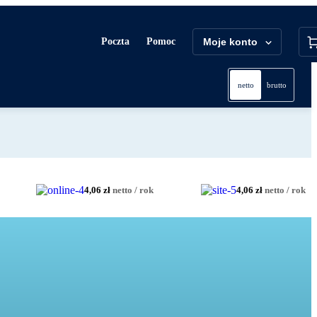
Poczta
Pomoc
Moje konto
netto
brutto
4,06 zł
netto / rok
4,06 zł
netto / rok