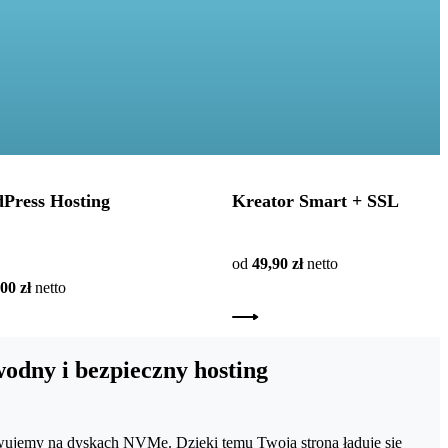
Press Hosting
Kreator Smart + SSL
od
49,90 zł
netto
00 zł
netto
odny i bezpieczny hosting
ujemy na dyskach NVMe. Dzięki temu Twoja strona ładuje się