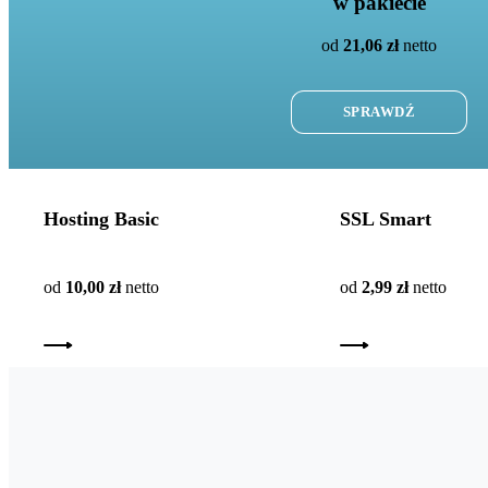
w pakiecie
od
21,06 zł
netto
SPRAWDŹ
Hosting Basic
SSL Smart
od
10,00 zł
netto
od
2,99 zł
netto