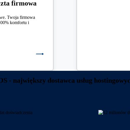
czta firmowa
iwe. Twoja firmowa
100% komfortu i
 - największy dostawca usług hostingowy