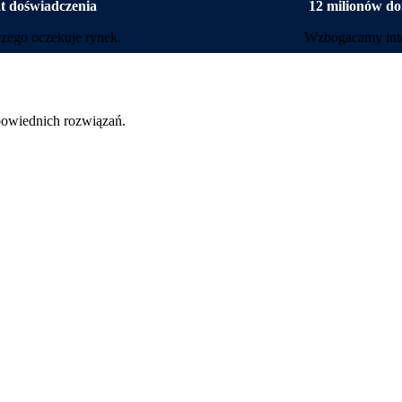
at doświadczenia
12 milionów d
zego oczekuje rynek.
Wzbogacamy inte
powiednich rozwiązań.