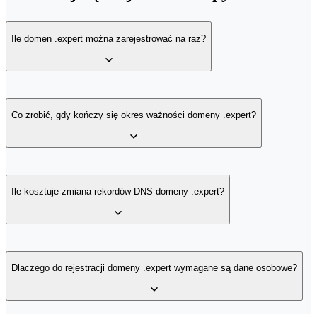
Ile domen .expert można zarejestrować na raz?
Jednocześnie możesz zarejestrować dowolną ilość wolnych domen
.expert.
Co zrobić, gdy kończy się okres ważności domeny .expert?
Jeżeli okres ważności Twojej domeny .expert dobiega końca i
chcesz dalej korzystać z tego rozszerzenia, musisz odnowić domenę
Ile kosztuje zmiana rekordów DNS domeny .expert?
.expert.
Zmiana rekordów DNS domeny .expert jest darmowa.
Dlaczego do rejestracji domeny .expert wymagane są dane osobowe?