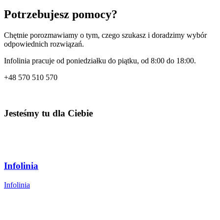
Domena .expert jest funkcjonalną domeną generyczną. W
Potrzebujesz pomocy?
przypadku tych domen konieczne jest upublicznienie imienia i
nazwiska (lub nazw firmy), adresu zamieszkania, kraju, numeru
Chętnie porozmawiamy o tym, czego szukasz i doradzimy wybór
telefonu oraz adresu e-mail w bazie WHOIS.
odpowiednich rozwiązań.
Infolinia pracuje od poniedziałku do piątku, od 8:00 do 18:00.
+48
570 510 570
Jesteśmy tu dla Ciebie
Infolinia
Infolinia