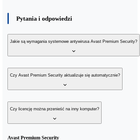
Pytania i odpowiedzi
Jakie są wymagania systemowe antywirusa Avast Premium Security?
Komputer PC:
Windows 10, 8.1, 8, 7 (SP2) (32- lub 64-bitowy), 
GB pamięci RAM oraz 2 GB wolnego miejsca na dysku twardym.
Czy Avast Premium Security aktualizuje się automatycznie?
Połączenie internetowe
potrzebne do pobrania i aktywowania
programu oraz bazy sygnatur wirusów, a także obsługi aktualizacji.
Tak, Avast Premium Security na bieżąco pobiera i instaluje aktualn
bazy wirusów.
Czy licencję można przenieść na inny komputer?
Tak, przenoszenie licencji jest możliwe. Wystarczy, że przeniesiesz
Avast Premium Security