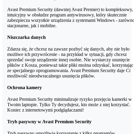
swoją subskrypcję z jednego komputera z systemem Windows na
drugi, a następnie odinstalujesz Avast ze starego komputera.
Avast Premium Security (dawniej Avast Premier) to kompleksowy,
Pamiętaj, aby usunąć ten komputer ze swojego konta Avast. Kolej
intuicyjny w obsłudze program antywirusowy, który skutecznie
krok to zainstalowanie programu na nowym komputerze i
zabezpiecza wszystkie urządzenia z systemami Windows - zarówn
aktywowanie na nim swojej płatnej subskrypcji.
stacjonarne, jak i mobilne.
Niszczarka danych
Zdarza się, że chcesz na zawsze pozbyć się danych, aby nie było
możliwe ich przywrócenie - na przykład w sytuacji, gdy chcesz
sprzedać swoje urządzenie innej osobie. Nie wystarczy usunięcie
plików z Kosza, ponieważ takie pliki można odzyskać, korzystając
ze specjalnego oprogramowania. Avast Premium Security daje Ci
możliwość nieodwracalnego usunięcia plików.
Ochrona kamery
Avast Premium Security minimalizuje ryzyko przejęcia kamerki w
Twoim laptopie. Tylko Ty decydujesz, kto może z niej korzystać.
Koniec z internetowymi podglądaczami!
Tryb pasywny w Avast Premium Security
Tryb pasywny umożliwia korzystanie z kilku programów