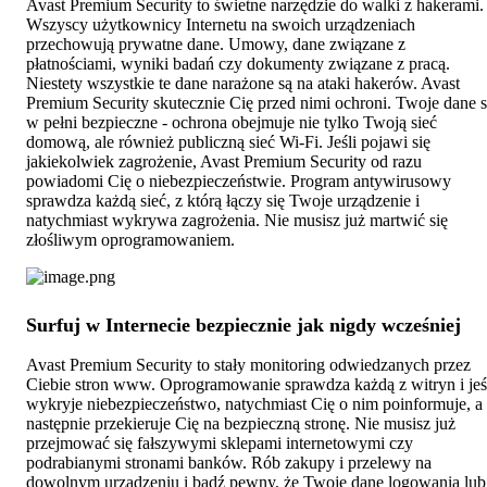
Avast Premium Security to świetne narzędzie do walki z hakerami.
Wszyscy użytkownicy Internetu na swoich urządzeniach
przechowują prywatne dane. Umowy, dane związane z
płatnościami, wyniki badań czy dokumenty związane z pracą.
Niestety wszystkie te dane narażone są na ataki hakerów. Avast
Premium Security skutecznie Cię przed nimi ochroni. Twoje dane 
w pełni bezpieczne - ochrona obejmuje nie tylko Twoją sieć
domową, ale również publiczną sieć Wi-Fi. Jeśli pojawi się
jakiekolwiek zagrożenie, Avast Premium Security od razu
powiadomi Cię o niebezpieczeństwie. Program antywirusowy
sprawdza każdą sieć, z którą łączy się Twoje urządzenie i
natychmiast wykrywa zagrożenia. Nie musisz już martwić się
złośliwym oprogramowaniem.
Surfuj w Internecie bezpiecznie jak nigdy wcześniej
Avast Premium Security to stały monitoring odwiedzanych przez
Ciebie stron www. Oprogramowanie sprawdza każdą z witryn i jeś
wykryje niebezpieczeństwo, natychmiast Cię o nim poinformuje, a
następnie przekieruje Cię na bezpieczną stronę. Nie musisz już
przejmować się fałszywymi sklepami internetowymi czy
podrabianymi stronami banków. Rób zakupy i przelewy na
dowolnym urządzeniu i bądź pewny, że Twoje dane logowania lub