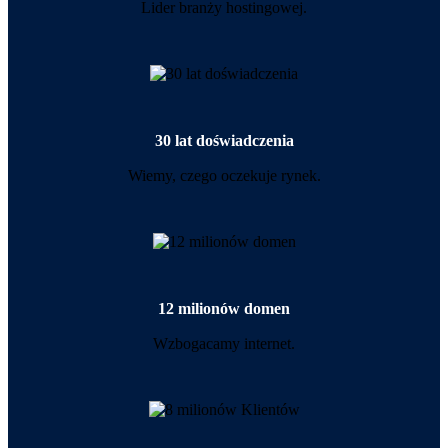
Lider branży hostingowej.
30 lat doświadczenia
Wiemy, czego oczekuje rynek.
12 milionów domen
Wzbogacamy internet.