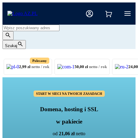
Szukaj
Polecamy
2,99 zł
netto / rok
50,00 zł
netto / rok
24,00
START W SIECI NA TWOICH ZASADACH
Domena, hosting i SSL
w pakiecie
od
21,06 zł
netto